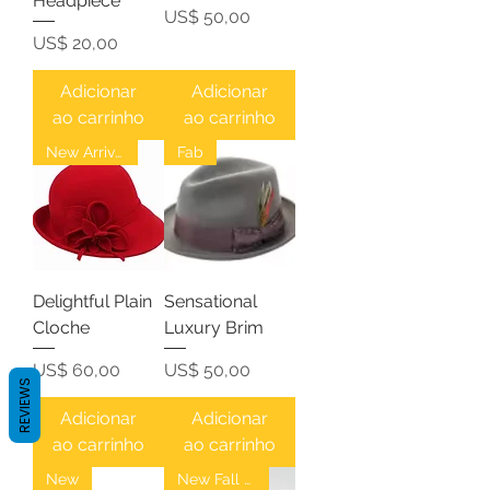
Headpiece
Preço
US$ 50,00
Preço
US$ 20,00
Adicionar
Adicionar
ao carrinho
ao carrinho
New Arrival
Fab
Delightful Plain
Sensational
Cloche
Luxury Brim
Preço
Preço
US$ 60,00
US$ 50,00
REVIEWS
Adicionar
Adicionar
ao carrinho
ao carrinho
New
New Fall Fedoras