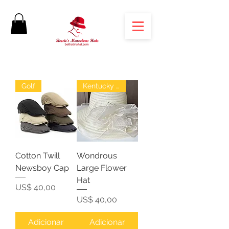
Golf
Kentucky Derby
Cotton Twill
Wondrous
Newsboy Cap
Large Flower
Hat
Preço
US$ 40,00
Preço
US$ 40,00
Adicionar
Adicionar