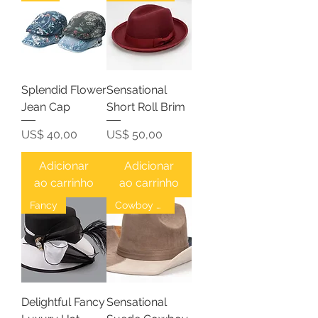
Splendid Flower
Sensational
Jean Cap
Short Roll Brim
Preço
Preço
US$ 40,00
US$ 50,00
Adicionar
Adicionar
ao carrinho
ao carrinho
Fancy
Cowboy Hat
Delightful Fancy
Sensational