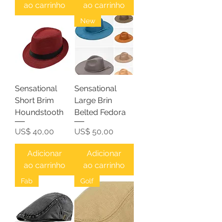
ao carrinho
ao carrinho
New
Sensational
Sensational
Short Brim
Large Brin
Houndstooth
Belted Fedora
Preço
Preço
US$ 40,00
US$ 50,00
Adicionar
Adicionar
ao carrinho
ao carrinho
Fab
Golf