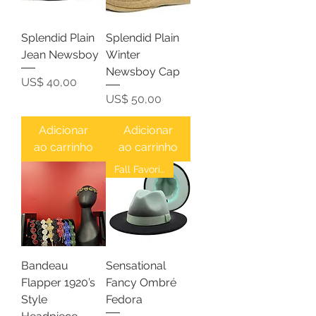
Splendid Plain
Splendid Plain
Jean Newsboy
Winter
Newsboy Cap
Preço
US$ 40,00
Preço
US$ 50,00
Adicionar
Adicionar
ao carrinho
ao carrinho
Fall Favorites
Bandeau
Sensational
Flapper 1920’s
Fancy Ombré
Style
Fedora