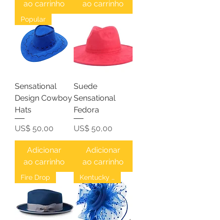
ao carrinho
ao carrinho
Popular
Sensational
Suede
Design Cowboy
Sensational
Hats
Fedora
Preço
Preço
US$ 50,00
US$ 50,00
Adicionar
Adicionar
ao carrinho
ao carrinho
Fire Drop
Kentucky Derby