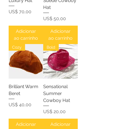
Luxury Hat
Suede Cowboy
Hat
Preço
US$ 70,00
Preço
US$ 50,00
Adicionar
Adicionar
ao carrinho
ao carrinho
Cozy
Bold
Brilliant Warm
Sensational
Beret
Summer
Cowboy Hat
Preço
US$ 40,00
Preço
US$ 20,00
Adicionar
Adicionar